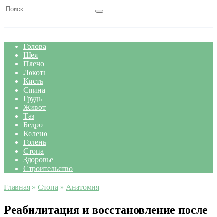
Перейти
Search
к
for:
содержанию
Голова
Шея
Плечо
Локоть
Кисть
Спина
Грудь
Живот
Таз
Бедро
Колено
Голень
Стопа
Здоровье
Строительство
Главная
»
Стопа
»
Анатомия
Реабилитация и восстановление после