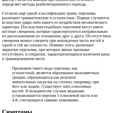
определяет методы реабилитационного периода.
Согласно ещё одной классификации травм, переломы
различают травматические и усталостные. Первые случаются
вследствие удара либо какого-то воздействия механического
характера. Последствия подобных переломов могут иметь
костные смещения, которые характеризуются неправильным
их расположением по отношению друг к другу. Об отсутствии
смещения можно говорить при нахождении части костей в
одной и той же плоскости. Помимо этого, различают
закрытые переломы, при которых явные признаки
отсутствуют, и открытые, характеризующиеся наличием раны
в травмированном месте.
Признаком такого вида перелома, как
усталостный, является образование малозаметных
трещин, образующихся как результат
значительных нагрузок на ступню, например, при
беге или ходьбе. Существует пять плюсневых
костей. В большинстве случаев медиками
устанавливается перелом 5 плюсневой кости или
4-й, считающиеся самыми уязвимыми.
Симптомы