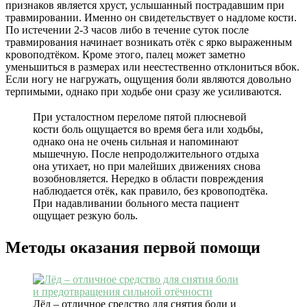
признаков является хруст, услышанный пострадавшим при
травмировании. Именно он свидетельствует о надломе кости.
По истечении 2-3 часов либо в течение суток после
травмирования начинает возникать отёк с ярко выраженным
кровоподтёком. Кроме этого, палец может заметно
уменьшиться в размерах или неестественно отклониться вбок.
Если ногу не нагружать, ощущения боли являются довольно
терпимыми, однако при ходьбе они сразу же усиливаются.
При усталостном переломе пятой плюсневой
кости боль ощущается во время бега или ходьбы,
однако она не очень сильная и напоминают
мышечную. После непродолжительного отдыха
она утихает, но при малейших движениях снова
возобновляется. Нередко в области повреждения
наблюдается отёк, как правило, без кровоподтёка.
При надавливании больного места пациент
ощущает резкую боль.
Методы оказания первой помощи
Лёд – отличное средство для снятия боли и