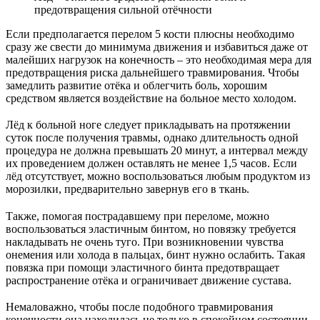
предотвращения сильной отёчности
Если предполагается перелом 5 кости плюсны необходимо
сразу же свести до минимума движения и избавиться даже от
малейших нагрузок на конечность – это необходимая мера для
предотвращения риска дальнейшего травмирования. Чтобы
замедлить развитие отёка и облегчить боль, хорошим
средством является воздействие на больное место холодом.
Лёд к больной ноге следует прикладывать на протяжении
суток после получения травмы, однако длительность одной
процедура не должна превышать 20 минут, а интервал между
их проведением должен оставлять не менее 1,5 часов. Если
лёд отсутствует, можно воспользоваться любым продуктом из
морозилки, предварительно завернув его в ткань.
Также, помогая пострадавшему при переломе, можно
воспользоваться эластичным бинтом, но повязку требуется
накладывать не очень туго. При возникновении чувства
онемения или холода в пальцах, бинт нужно ослабить. Такая
повязка при помощи эластичного бинта предотвращает
распространение отёка и ограничивает движение сустава.
Немаловажно, чтобы после подобного травмирования
конечности она находилась не только в спокойном состоянии,