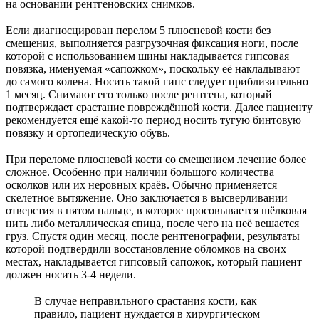
на основании рентгеновских снимков.
Если диагносцирован перелом 5 плюсневой кости без
смещения, выполняется разгрузочная фиксация ноги, после
которой с использованием шины накладывается гипсовая
повязка, именуемая «сапожком», поскольку её накладывают
до самого колена. Носить такой гипс следует приблизительно
1 месяц. Снимают его только после рентгена, который
подтверждает срастание повреждённой кости. Далее пациенту
рекомендуется ещё какой-то период носить тугую бинтовую
повязку и ортопедическую обувь.
При переломе плюсневой кости со смещением лечение более
сложное. Особенно при наличии большого количества
осколков или их неровных краёв. Обычно применяется
скелетное вытяжение. Оно заключается в высверливании
отверстия в пятом пальце, в которое просовывается шёлковая
нить либо металлическая спица, после чего на неё вешается
груз. Спустя один месяц, после рентгенографии, результаты
которой подтвердили восстановление обломков на своих
местах, накладывается гипсовый сапожок, который пациент
должен носить 3-4 недели.
В случае неправильного срастания кости, как
правило, пациент нуждается в хирургическом