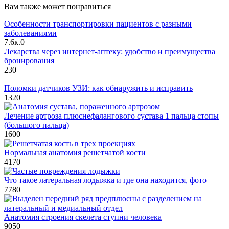
Вам также может понравиться
Особенности транспортировки пациентов с разными
заболеваниями
7.6к.
0
Лекарства через интернет-аптеку: удобство и преимущества
бронирования
23
0
Поломки датчиков УЗИ: как обнаружить и исправить
132
0
Лечение артроза плюснефалангового сустава 1 пальца стопы
(большого пальца)
160
0
Нормальная анатомия решетчатой кости
417
0
Что такое латеральная лодыжка и где она находится, фото
778
0
Анатомия строения скелета ступни человека
905
0