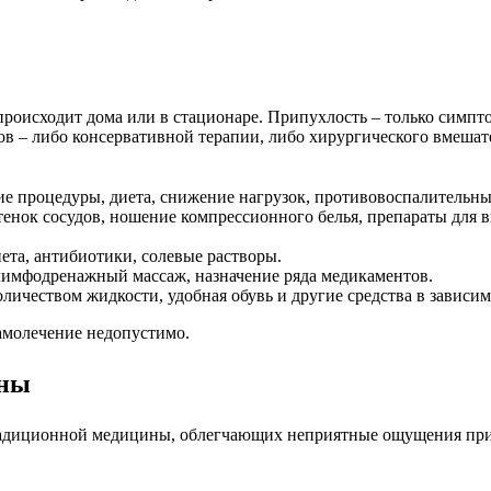
происходит дома или в стационаре. Припухлость – только симпт
дов – либо консервативной терапии, либо хирургического вмеша
ие процедуры, диета, снижение нагрузок, противовоспалительны
стенок сосудов, ношение компрессионного белья, препараты для
иета, антибиотики, солевые растворы.
лимфодренажный массаж, назначение ряда медикаментов.
оличеством жидкости, удобная обувь и другие средства в зависи
амолечение недопустимо.
ины
радиционной медицины, облегчающих неприятные ощущения при 