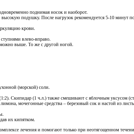
 одновременно поднимая носок и наоборот.
ли высокую подушку. После нагрузок рекомендуется 5-10 минут п
иркуляцию крови.
ступнями влево-вправо.
 можно выше. То же с другой ногой.
ухонной (морской) соли.
1:2). Скипидар (1 ч.л.) также смешивают с яблочным уксусом (ст.
 лимона, мочегонные средства – березовый сок и настой из листь
ы.
дав их кипятком.
омплексе лечения и помогают только при неотягощенном течени