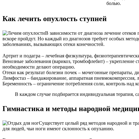
болью.
Как лечить опухлость ступней
В зависимости от диагноза лечение отеков 
вскоре пройдут. Но каждый из диагнозов требует особых мето
заболеваниях, вызывающих отеки конечностей.
Артрит и подагра – лечебная физкультура, физиотерапевтическ
Венозные заболевания (варикоз, тромбофлебит) – укрепление 
необходимости делают операцию.
Отеки как результат болезни почек – мочегонные препараты, д
Лимфостаз – бандажирование, аппаратная пневмокомпрессия, 
Беременность – ограничение потребления соли, контроль над к
В каждом случае подбирается индивидуальная терапия, с
Гимнастика и методы народной медиц
Существует целый ряд методов народной и т
для людей, чьи ноги имеют склонность к опуханию.