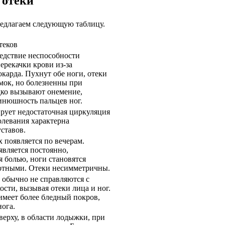
 отеки
редлагаем следующую таблицу.
теков
едствие неспособности
ерекачки крови из-за
карда. Пухнут обе ноги, отеки
мок, но болезненны при
дко вызывают онемение,
инюшность пальцев ног.
рует недостаточная циркуляция
олевания характерна
ставов.
х появляется по вечерам.
является постоянно,
 болью, ноги становятся
отными. Отеки несимметричны.
 обычно не справляются с
сти, вызывая отеки лица и ног.
имеет более бледный покров,
нога.
верху, в области лодыжки, при