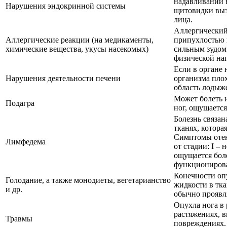
надавливании н
Нарушения эндокринной системы
щитовидки выз
лица.
Аллергический 
Аллергические реакции (на медикаменты,
припухлостью 
химические вещества, укусы насекомых)
сильным зудом
физической наг
Если в органе 
Нарушения деятельности печени
организма пло
область лодыж
Может болеть 
Подагра
ног, ощущается
Болезнь связан
тканях, котора
Симптомы отек
Лимфедема
от стадии: І – 
ощущается боле
функционирова
Конечности оп
Голодание, а также монодиеты, вегетарианство
жидкости в тка
и др.
обычно проявл
Опухла нога в 
растяжениях, 
Травмы
повреждениях.