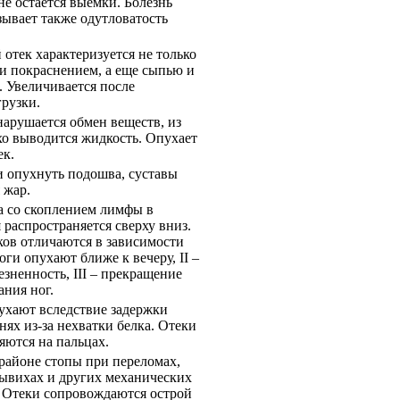
е остается выемки. Болезнь
ывает также одутловатость
отек характеризуется не только
и покраснением, а еще сыпью и
. Увеличивается после
рузки.
нарушается обмен веществ, из
хо выводится жидкость. Опухает
ек.
и опухнуть подошва, суставы
 жар.
а со скоплением лимфы в
я распространяется сверху вниз.
ов отличаются в зависимости
ноги опухают ближе к вечеру, ІІ –
зненность, ІІІ – прекращение
ния ног.
ухают вследствие задержки
нях из-за нехватки белка. Отеки
яются на пальцах.
районе стопы при переломах,
вывихах и других механических
 Отеки сопровождаются острой