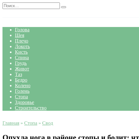
Перейти
Search
к
for:
содержанию
Голова
Шея
Плечо
Локоть
Кисть
Спина
Грудь
Живот
Таз
Бедро
Колено
Голень
Стопа
Здоровье
Строительство
Главная
»
Стопа
»
Свод
Опухла нога в районе стопы и болит: чт