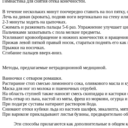
Гимнастика для снятия отека конечностей.
В течение нескольких минут поочередно ставить на пол пятку,
Лечь на диван (кровать), подняв ноги вертикально на стену и
2-3 минуты ходить на цыпочках.
Сжимать и разжимать пальцы 5-6 раз. Упражнение улучшает ц
Пальчиками захватывать с пола мелкие предметы.
Усиливают кровообращение в нижних конечностях и вращения 
Прижав левой пяткой правый носок, стараться поднять его как
Прыжки на носочках.
Сгибание пальцев вверх-вниз.
Методы, предлагаемые нетрадиционной медициной.
Ванночки с отваром ромашки.
Растирание стоп смесью лимонного сока, оливкового масла и к
Маска для ног из молока и пшеничных отрубей.
На область ступней также наносят смесь скипидара и касторки (
Пить отвар из льна, настой из мяты, фреш из моркови, огурца и
При подагре суставы натирают раствором йода.
Снимают отеки кубики льда из настоев шалфея, эвкалипта, мят
При варикозе прикладывают листья бузины, предварительно об
Эти способы прилагаются как дополнительные в общем к