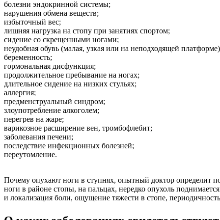
болезни эндокринной системы;
нарушения обмена веществ;
избыточный вес;
лишняя нагрузка на стопу при занятиях спортом;
сидение со скрещенными ногами;
неудобная обувь (малая, узкая или на неподходящей платформе)
беременность;
гормональная дисфункция;
продолжительное пребывание на ногах;
длительное сидение на низких стульях;
аллергия;
предменструальный синдром;
злоупотребление алкоголем;
перегрев на жаре;
варикозное расширение вен, тромбофлебит;
заболевания печени;
последствие инфекционных болезней;
переутомление.
Почему опухают ноги в ступнях, опытный доктор определит по
ноги в районе стопы, на пальцах, нередко опухоль поднимаетс
и локализация боли, ощущение тяжести в стопе, периодичность.