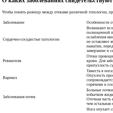
О каких заболеваниях свидетельствуют
Чтобы понять разницу между отеками различной этиологии, п
Заболевание
Особенности о
Возникают всл
полноценной п
ослабления мио
Сердечно-сосудистые патологии
не оставляют я
нажатии, нере
замерзание и с
Отеки провоци
Ревматизм
крови. Для заб
припухлость су
Тяжесть в нога
Опухлость про
Варикоз
сопровождается
горячими и пл
Больные почки
избытком жидко
Заболевания почек
Отечная часть 
чем остальная 
Нога опухает с